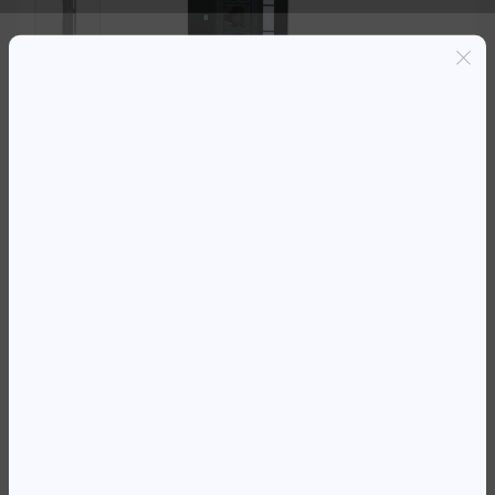
Entregas grátis em Luanda(300K+)
Pagamento seguro
Garantia de reembolso de 100%
Suporte online 24/7
PATCH PANNEL-12 PT CAT6
INTELLINET
20 239,54
Kz