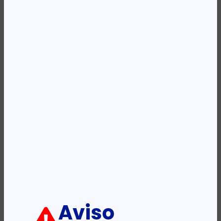
Availability:
Em stock
REF:
560269
Categoria:
Acessórios - Bastidores
Etiqueta:
INTELLINET
Descrição:
Ficha informativa:
ADICIONAR
Aviso