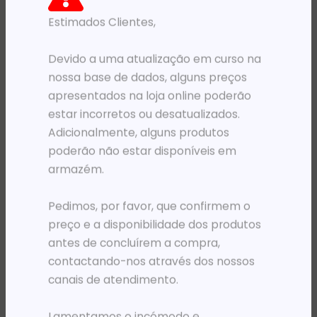
Estimados Clientes,
PRODUTOS RELACIONADOS
Devido a uma atualização em curso na
nossa base de dados, alguns preços
apresentados na loja online poderão
estar incorretos ou desatualizados.
Adicionalmente, alguns produtos
poderão não estar disponíveis em
armazém.
Pedimos, por favor, que confirmem o
ADAPTADORES E CABOS
ACESSÓRIOS - BASTIDORES
preço e a disponibilidade dos produtos
CABO VGA 1-PORT 1.8M INTEL P/ KVM C/ USB E VGA
PAINEL DE CONECÇÃO 2U 19′ INTL METAL PRETO
antes de concluírem a compra,
32 189,32
Kz
8 473,34
Kz
contactando-nos através dos nossos
ADICIONAR
ADICIONAR
canais de atendimento.
Lamentamos o incómodo e