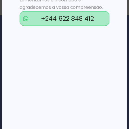
agradecemos a vossa compreensão.
+244 922 848 412
Loja Online de Tecnologia, Eletrodomésticos, Consumíveis,
Economato e Serviços.
DÚVIDAS
FAQs
Termos e Condições
Formas de pagamento