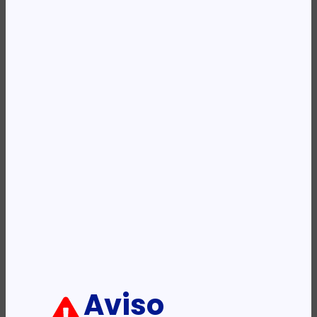
Availability:
Em stock
REF:
NRV-CM-42
Categoria:
Acessórios - Passivos
Etiqueta:
DLINK
Descrição:
Ficha informativa:
ADICIONAR
Aviso