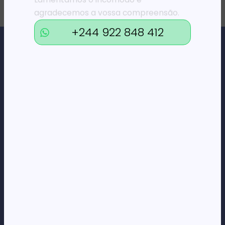
agradecemos a vossa compreensão.
+244 922 848 412
Loja Online de Tecnologia, Eletrodomésticos, Consumíveis,
Economato e Serviços.
DÚVIDAS
FAQs
Termos e Condições
Formas de pagamento