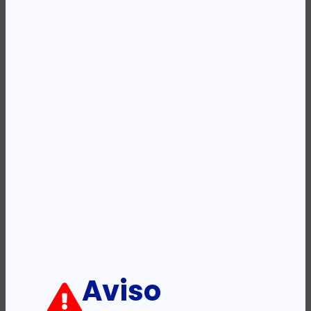
Availability:
Em stock
REF:
PW-002
Categoria:
Acessórios - Ativos
Descrição:
Ficha informativa:
ADICIONAR
Aviso