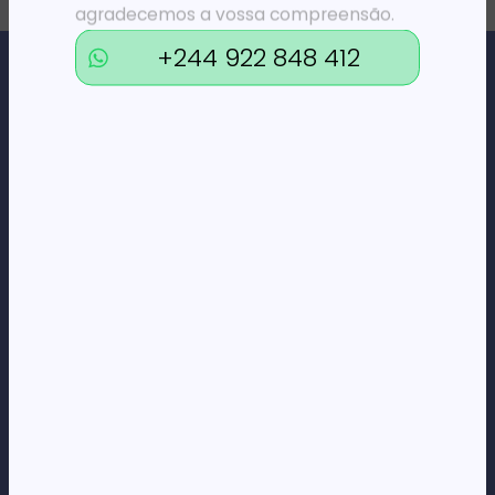
agradecemos a vossa compreensão.
+244 922 848 412
Loja Online de Tecnologia, Eletrodomésticos, Consumíveis,
Economato e Serviços.
DÚVIDAS
FAQs
Termos e Condições
Formas de pagamento
Política de privacidade