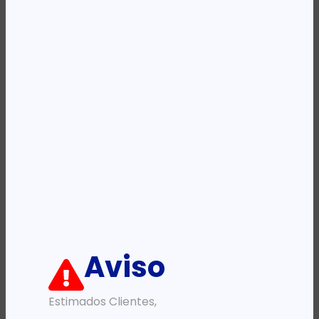
REF:
GWC01A-L
Categoria:
Diversos
Descrição:
Ficha informativa:
ADICIONAR
Aviso
Estimados Clientes,
PRODUTOS RELACIONADOS