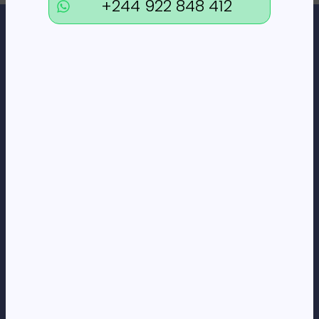
+244 922 848 412
Loja Online de Tecnologia, Eletrodomésticos, Consumíveis,
Economato e Serviços.
DÚVIDAS
FAQs
Termos e Condições
Formas de pagamento
Política de privacidade
CORPORATE