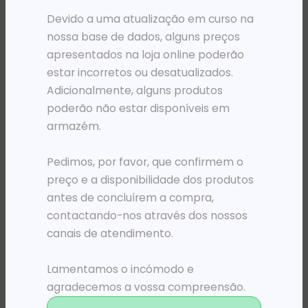
Devido a uma atualização em curso na
nossa base de dados, alguns preços
apresentados na loja online poderão
estar incorretos ou desatualizados.
Adicionalmente, alguns produtos
poderão não estar disponíveis em
armazém.
Pedimos, por favor, que confirmem o
preço e a disponibilidade dos produtos
DIVERSOS
DIVERSOS
,
STYLUS SYNC
ADAPT.USB 3.0 TP-LINK 10/100/1000MBPS RJ45 ETHERNET
ORG CABOS E FIOS FELLOWES 2 M
antes de concluírem a compra,
15 951,60
Kz
10 444,50
Kz
contactando-nos através dos nossos
canais de atendimento.
ADICIONAR
ADICIONAR
Lamentamos o incómodo e
agradecemos a vossa compreensão.