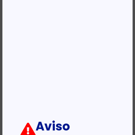
Availability:
Em stock
REF:
435430606171
Categoria:
Ratos - Point Presenters
Descrição:
Ficha informativa:
ADICIONAR
Aviso