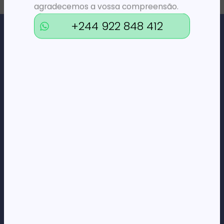
agradecemos a vossa compreensão.
+244 922 848 412
Loja Online de Tecnologia, Eletrodomésticos, Consumíveis,
Economato e Serviços.
DÚVIDAS
FAQs
Termos e Condições
Formas de pagamento
Política de privacidade