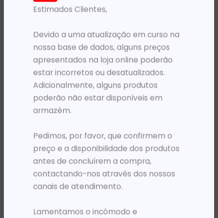
Estimados Clientes,
PRODUTOS RELACIONADOS
Devido a uma atualização em curso na
nossa base de dados, alguns preços
apresentados na loja online poderão
estar incorretos ou desatualizados.
Adicionalmente, alguns produtos
poderão não estar disponíveis em
armazém.
Pedimos, por favor, que confirmem o
RATOS - POINT PRESENTERS
RATOS - POINT PRESENTERS
MOUSE GENIUS WIFI ERGO 8350S AI BRANCO/CINZENTO
MOUSE LOGITECH M235 COLT 1000DPI WIRELESS 2.4GHZ PRETO FOSCO*
preço e a disponibilidade dos produtos
18 144,31
Kz
42 475,57
Kz
antes de concluírem a compra,
contactando-nos através dos nossos
ADICIONAR
ADICIONAR
canais de atendimento.
Lamentamos o incómodo e