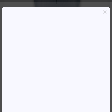
Entregas grátis em Luanda(300K+)
Pagamento seguro
Garantia de reembolso de 100%
Suporte online 24/7
MOUSE NGS FLAME 1000DPI
SCROLL USB C/FIO AZUL
5 924,88
Kz