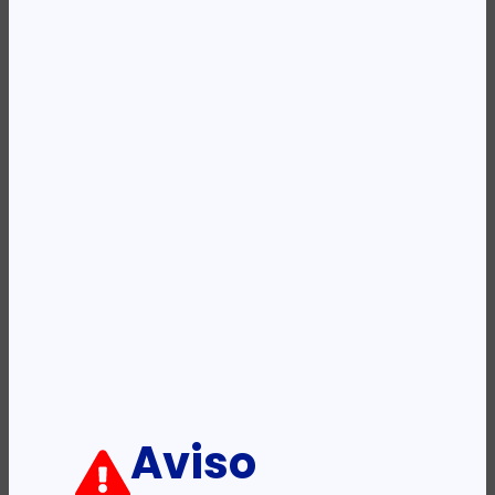
Availability:
Em stock
REF:
6N0A7AA
Categoria:
Ratos - Point Presenters
Descrição:
Ficha informativa:
ADICIONAR
Aviso