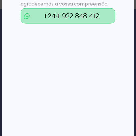
agradecemos a vossa compreensão.
+244 922 848 412
Loja Online de Tecnologia, Eletrodomésticos, Consumíveis,
Economato e Serviços.
DÚVIDAS
FAQs
Termos e Condições
Formas de pagamento
Política de privacidade