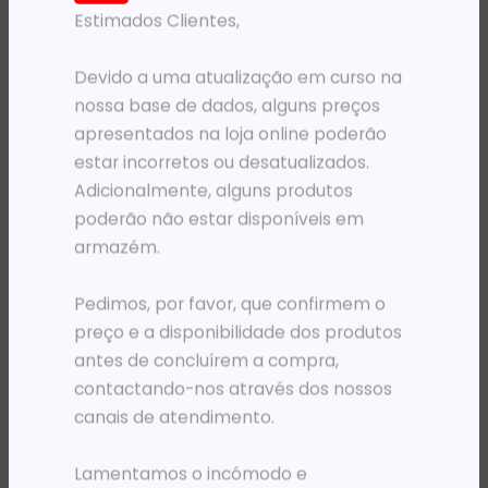
Estimados Clientes,
PRODUTOS RELACIONADOS
Devido a uma atualização em curso na
nossa base de dados, alguns preços
apresentados na loja online poderão
estar incorretos ou desatualizados.
Adicionalmente, alguns produtos
poderão não estar disponíveis em
armazém.
Pedimos, por favor, que confirmem o
RATOS - POINT PRESENTERS
RATOS - POINT PRESENTERS
MOUSE GENIUS NX-9000BT V2 CINZA*
MOUSE HP WIFI 220 VERMELHO
preço e a disponibilidade dos produtos
28 607,80
Kz
21 367,55
Kz
antes de concluírem a compra,
contactando-nos através dos nossos
ADICIONAR
ADICIONAR
canais de atendimento.
Lamentamos o incómodo e