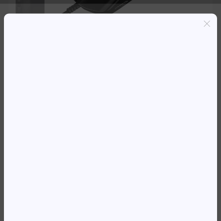
Entregas grátis em Luanda(300K+)
Pagamento seguro
Garantia de reembolso de 100%
Suporte online 24/7
MOUSE HYPERX PULSEFIRE
GAMING HASTE 2 USB BLACK
64 471,05
Kz