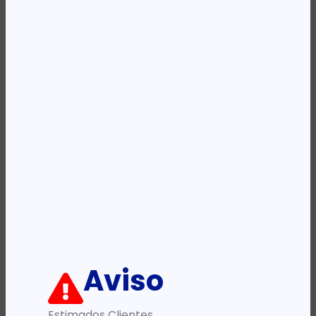
Availability:
Em stock
REF:
9B002AA
Categoria:
Ratos - Point Presenters
Descrição:
Ficha informativa:
ADICIONAR
Aviso
Estimados Clientes,