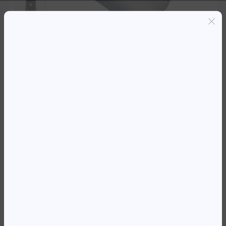
Entregas grátis em Luanda(300K+)
Pagamento seguro
Garantia de reembolso de 100%
Suporte online 24/7
MOUSE HYPERX PULSEFIRE
GAMING HASTE 2 S WIRELESS
SILVER
149 204,43
Kz