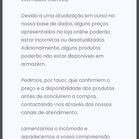
PRODUTOS RELACIONADOS
Devido a uma atualização em curso na
nossa base de dados, alguns preços
apresentados na loja online poderão
estar incorretos ou desatualizados.
Adicionalmente, alguns produtos
poderão não estar disponíveis em
armazém.
Pedimos, por favor, que confirmem o
preço e a disponibilidade dos produtos
antes de concluírem a compra,
RATOS - POINT PRESENTERS
RATOS - POINT PRESENTERS
MOUSE EWENT USB 2.0 OPTICO 1000DPI PRETO
MOUSE GENIUS NX-9000BT V2 CINZA*
contactando-nos através dos nossos
3 965,11
Kz
28 607,80
Kz
canais de atendimento.
ADICIONAR
ADICIONAR
Lamentamos o incómodo e
agradecemos a vossa compreensão.