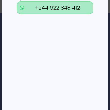
+244 922 848 412
Loja Online de Tecnologia, Eletrodomésticos, Consumíveis,
Economato e Serviços.
DÚVIDAS
FAQs
Termos e Condições
Formas de pagamento
Política de privacidade