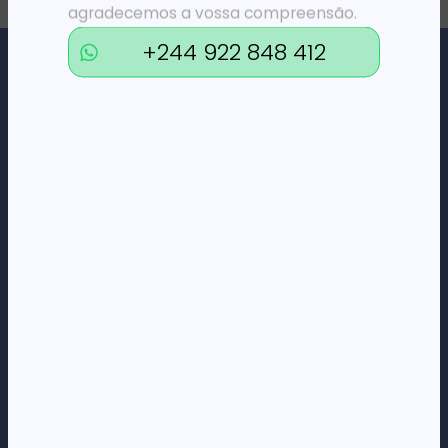
agradecemos a vossa compreensão.
+244 922 848 412
Loja Online de Tecnologia, Eletrodomésticos, Consumíveis,
Economato e Serviços.
DÚVIDAS
FAQs
Termos e Condições
Formas de pagamento
Política de privacidade