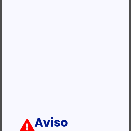
Availability:
Em stock
REF:
MCH415M-1
Categoria:
Bomba Superfície
Descrição:
Ficha informativa:
ADICIONAR
Aviso