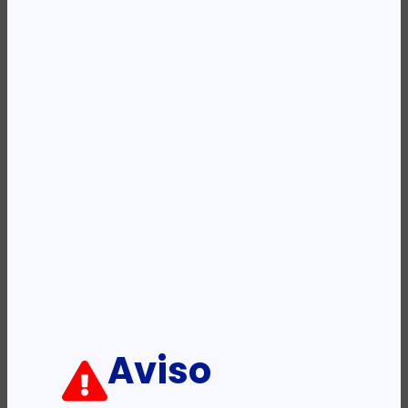
REF:
LYS220620BK
Categoria:
Mochilas
Descrição:
Ficha informativa:
ADICIONAR
Aviso
PRODUTOS RELACIONADOS