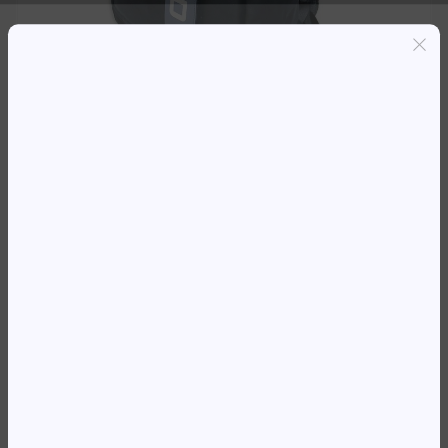
Entregas grátis em Luanda(300K+)
Pagamento seguro
Garantia de reembolso de 100%
Suporte online 24/7
MOCHILA 15.6′ KINGSLONG TPAID
SPORT PRETA
30 394,13
Kz
Availability:
Em stock