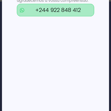
agradecemos a vossa compreensão.
+244 922 848 412
Loja Online de Tecnologia, Eletrodomésticos, Consumíveis,
Economato e Serviços.
DÚVIDAS
FAQs
Termos e Condições
Formas de pagamento
Política de privacidade
CORPORATE