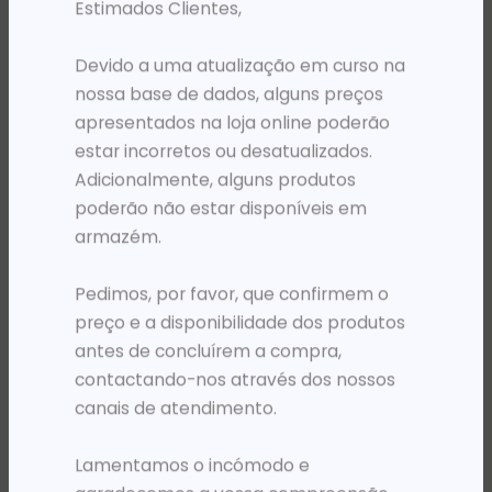
Estimados Clientes,
Devido a uma atualização em curso na
nossa base de dados, alguns preços
apresentados na loja online poderão
estar incorretos ou desatualizados.
Adicionalmente, alguns produtos
poderão não estar disponíveis em
armazém.
MOCHILAS
MOCHILAS
Pedimos, por favor, que confirmem o
MOCHILA 15.6′ HP PRELUDE PRETA
MOCHILA 15.6′ KINGSLONG KLB1131180GR CINZENTA
preço e a disponibilidade dos produtos
26 525,23
Kz
20 262,33
Kz
antes de concluírem a compra,
ADICIONAR
ADICIONAR
contactando-nos através dos nossos
canais de atendimento.
Lamentamos o incómodo e