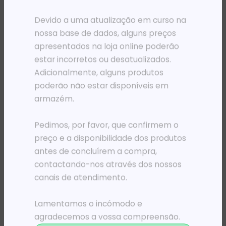
PRODUTOS RELACIONADOS
Devido a uma atualização em curso na
nossa base de dados, alguns preços
apresentados na loja online poderão
estar incorretos ou desatualizados.
Adicionalmente, alguns produtos
poderão não estar disponíveis em
armazém.
Pedimos, por favor, que confirmem o
preço e a disponibilidade dos produtos
MOCHILAS
MOCHILAS
antes de concluírem a compra,
BOLSA 15.6′ PORT DESIGN COURCHEVEL PRETA
MOCHILA 15.6′ PORT DESIGNS TORINO II VERMELHA
z
41 018,40
Kz
26 320,14
Kz
contactando-nos através dos nossos
canais de atendimento.
ADICIONAR
ADICIONAR
Lamentamos o incómodo e
agradecemos a vossa compreensão.