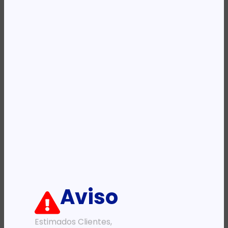
REF:
140425
Categoria:
Mochilas
Etiqueta:
PORT Designs
Descrição:
Ficha informativa:
ADICIONAR
Aviso
Estimados Clientes,