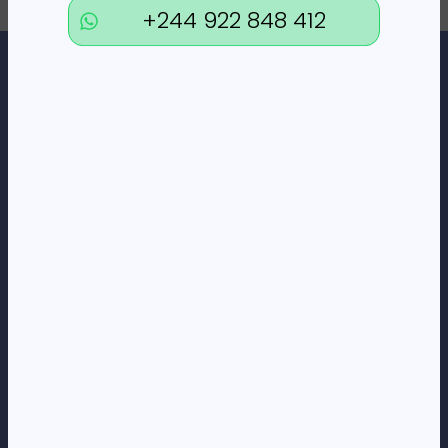
+244 922 848 412
Loja Online de Tecnologia, Eletrodomésticos, Consumíveis,
Economato e Serviços.
DÚVIDAS
FAQs
Termos e Condições
Formas de pagamento
Política de privacidade