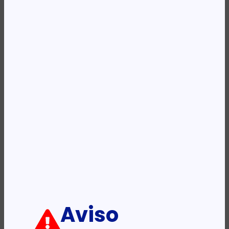
REF:
LYS220809BK-30
Categoria:
Mochilas
Etiqueta:
KINGSLONG
Descrição:
Ficha informativa:
ADICIONAR
Aviso