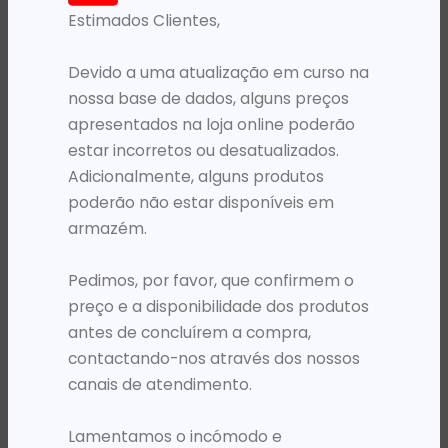
Estimados Clientes,
PRODUTOS RELACIONADOS
Devido a uma atualização em curso na
nossa base de dados, alguns preços
apresentados na loja online poderão
estar incorretos ou desatualizados.
Adicionalmente, alguns produtos
poderão não estar disponíveis em
armazém.
Pedimos, por favor, que confirmem o
MOCHILAS
MOCHILAS
MOCHILA 17.3′ HP PRELUDE TOPLOAD CINZENTA
MOCHILA 17.3′ PORT DESIGNS COURCHEVEL PRETA
preço e a disponibilidade dos produtos
71 839,17
Kz
64 679,94
Kz
antes de concluírem a compra,
contactando-nos através dos nossos
ADICIONAR
ADICIONAR
canais de atendimento.
Lamentamos o incómodo e