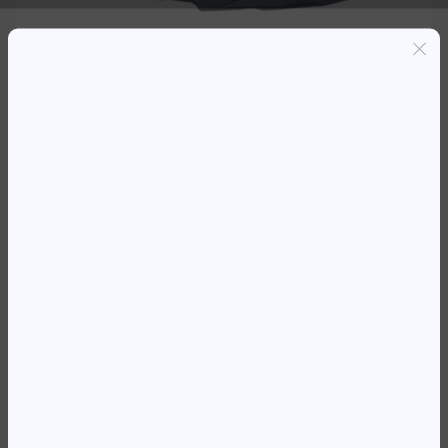
Entregas grátis em Luanda(300K+)
Pagamento seguro
Garantia de reembolso de 100%
Suporte online 24/7
MOCHILA KINGSLONG 30L
LYS220809 PRETO
36 103,79
Kz
Availability:
Em stock