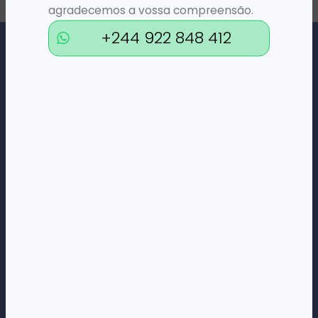
agradecemos a vossa compreensão.
+244 922 848 412
Loja Online de Tecnologia, Eletrodomésticos, Consumíveis,
Economato e Serviços.
DÚVIDAS
FAQs
Termos e Condições
Formas de pagamento
Política de privacidade