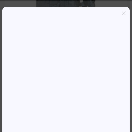
Entregas grátis em Luanda(300K+)
Pagamento seguro
Garantia de reembolso de 100%
Suporte online 24/7
MOCHILA 17′ KINGSLONG
KLB220104BK PRETA
37 282,43
Kz
Availability:
Em stock