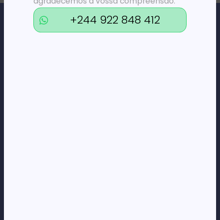
agradecemos a vossa compreensão.
+244 922 848 412
Loja Online de Tecnologia, Eletrodomésticos, Consumíveis,
Economato e Serviços.
DÚVIDAS
FAQs
Termos e Condições
Formas de pagamento
Política de privacidade
CORPORATE