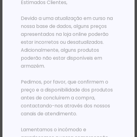
Estimados Clientes,
Devido a uma atualização em curso na
nossa base de dados, alguns preços
apresentados na loja online poderão
estar incorretos ou desatualizados.
Adicionalmente, alguns produtos
poderão não estar disponíveis em
armazém.
MOCHILAS
MOCHILAS
Pedimos, por favor, que confirmem o
MOCHILA 15.6′ NGS SACKS CHARTER AZUL ESCURO
MOCHILA 15.6′ PORT DESIGNS PORTLAND PRETA
preço e a disponibilidade dos produtos
18 643,12
Kz
31 903,20
Kz
antes de concluírem a compra,
ADICIONAR
ADICIONAR
contactando-nos através dos nossos
canais de atendimento.
Lamentamos o incómodo e