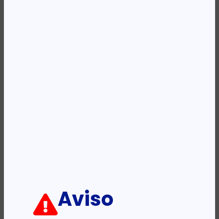
REF:
KLB220104BK
Categoria:
Mochilas
Descrição:
Ficha informativa:
ADICIONAR
Aviso
PRODUTOS RELACIONADOS