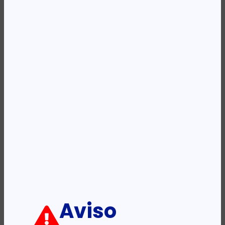
REF:
KLB240401GN
Categoria:
Mochilas
Etiqueta:
KINGSLONG
Descrição:
Ficha informativa:
ADICIONAR
Aviso