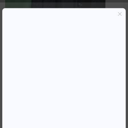
Entregas grátis em Luanda(300K+)
Pagamento seguro
Garantia de reembolso de 100%
Suporte online 24/7
MOCHILA 17.3′ KINGSLONG
KLB240401 VERDE
63 421,54
Kz
Availability:
Em stock