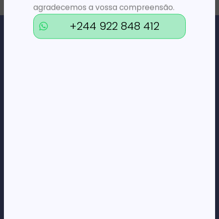
agradecemos a vossa compreensão.
+244 922 848 412
Loja Online de Tecnologia, Eletrodomésticos, Consumíveis,
Economato e Serviços.
DÚVIDAS
FAQs
Termos e Condições
Formas de pagamento
Política de privacidade