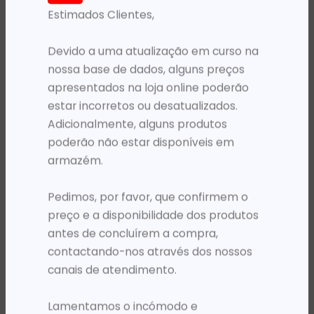
Estimados Clientes,
PRODUTOS RELACIONADOS
Devido a uma atualização em curso na
nossa base de dados, alguns preços
apresentados na loja online poderão
estar incorretos ou desatualizados.
Adicionalmente, alguns produtos
poderão não estar disponíveis em
armazém.
Pedimos, por favor, que confirmem o
MOCHILAS
MOCHILAS
MOCHILA 15.6′ PORT DESIGNS TORINO II PRETA
MOCHILA 15.6′ PORT DESIGNS TORINO II VERMELHA
preço e a disponibilidade dos produtos
32 169,06
Kz
41 018,40
Kz
antes de concluírem a compra,
contactando-nos através dos nossos
ADICIONAR
ADICIONAR
canais de atendimento.
Lamentamos o incómodo e