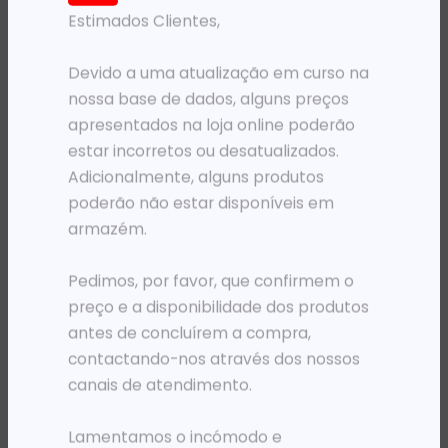
Estimados Clientes,
PRODUTOS RELACIONADOS
Devido a uma atualização em curso na
nossa base de dados, alguns preços
apresentados na loja online poderão
estar incorretos ou desatualizados.
Adicionalmente, alguns produtos
poderão não estar disponíveis em
armazém.
Pedimos, por favor, que confirmem o
MOCHILAS
MOCHILAS
MOCHILA 15.6′ KINGSLONG KLB1131180PK ROSA
MOCHILA 15.6′ PORT DESIGNS TORINO II PRETA
preço e a disponibilidade dos produtos
22 289,20
Kz
32 169,06
Kz
antes de concluírem a compra,
contactando-nos através dos nossos
ADICIONAR
ADICIONAR
canais de atendimento.
Lamentamos o incómodo e