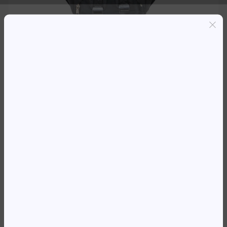
Entregas grátis em Luanda(300K+)
Pagamento seguro
Garantia de reembolso de 100%
Suporte online 24/7
MOCHILA 15.6′ KINGSLONG
KLB190228BK PRETA
22 289,20
Kz
Availability:
Em stock