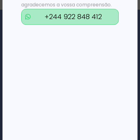
agradecemos a vossa compreensão.
+244 922 848 412
Loja Online de Tecnologia, Eletrodomésticos, Consumíveis,
Economato e Serviços.
DÚVIDAS
FAQs
Termos e Condições
Formas de pagamento
Política de privacidade