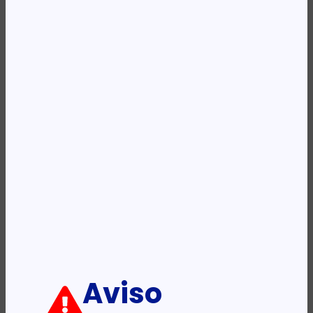
REF:
KLB190228BK
Categoria:
Mochilas
Etiqueta:
KINGSLONG
Descrição:
Ficha informativa:
ADICIONAR
Aviso