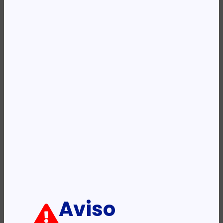
REF:
KLB1131180PK
Categoria:
Mochilas
Etiqueta:
KINGSLONG
Descrição:
Ficha informativa:
ADICIONAR
Aviso