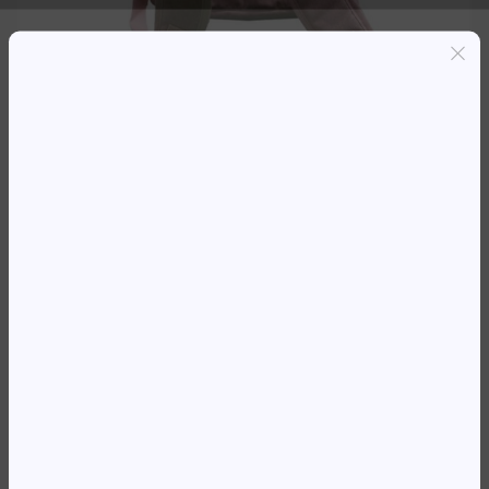
Entregas grátis em Luanda(300K+)
Pagamento seguro
Garantia de reembolso de 100%
Suporte online 24/7
MOCHILA 15.6′ KINGSLONG
KLB1131180PK ROSA
22 289,20
Kz
Availability:
Em stock