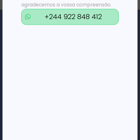
agradecemos a vossa compreensão.
+244 922 848 412
Loja Online de Tecnologia, Eletrodomésticos, Consumíveis,
Economato e Serviços.
DÚVIDAS
FAQs
Termos e Condições
Formas de pagamento
Política de privacidade