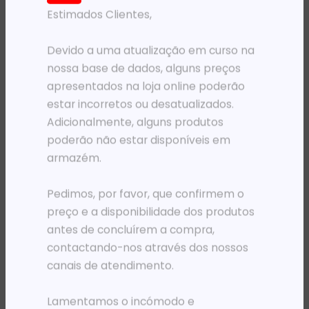
Estimados Clientes,
PRODUTOS RELACIONADOS
Devido a uma atualização em curso na
nossa base de dados, alguns preços
apresentados na loja online poderão
estar incorretos ou desatualizados.
Adicionalmente, alguns produtos
poderão não estar disponíveis em
armazém.
Pedimos, por favor, que confirmem o
MOCHILAS
MOCHILAS
MOCHILA 15.6′ PORT DESIGNS TORINO II CINZENTA
MOCHILA 15.6′ XIAOMI MI COMMUTER CINZA/CLARA
preço e a disponibilidade dos produtos
32 169,06
Kz
28 485,00
Kz
antes de concluírem a compra,
contactando-nos através dos nossos
ADICIONAR
ADICIONAR
canais de atendimento.
Lamentamos o incómodo e