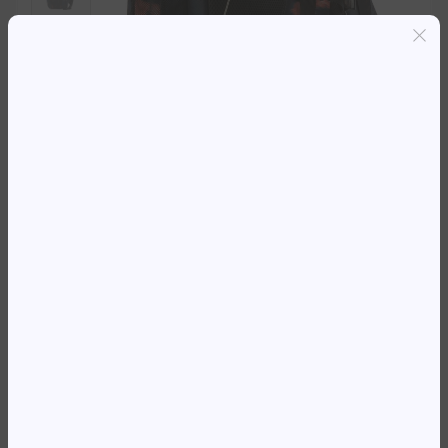
Entregas grátis em Luanda(300K+)
Pagamento seguro
Garantia de reembolso de 100%
Suporte online 24/7
MOCHILA 16.1′ HP CAMPUS XL TYI
DIE
35 974,66
Kz
Availability:
Em stock