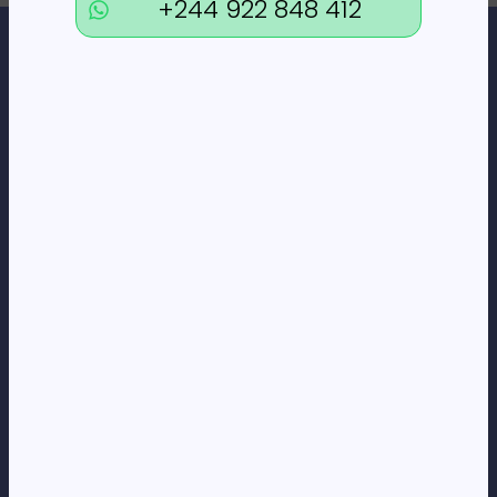
+244 922 848 412
Loja Online de Tecnologia, Eletrodomésticos, Consumíveis,
Economato e Serviços.
DÚVIDAS
FAQs
Termos e Condições
Formas de pagamento
Política de privacidade
CORPORATE