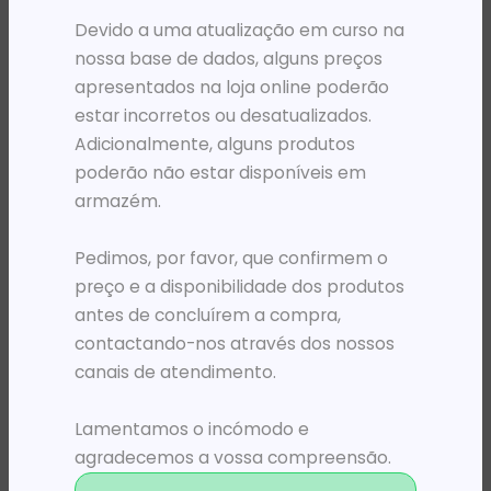
Devido a uma atualização em curso na
nossa base de dados, alguns preços
apresentados na loja online poderão
estar incorretos ou desatualizados.
Adicionalmente, alguns produtos
poderão não estar disponíveis em
armazém.
Pedimos, por favor, que confirmem o
preço e a disponibilidade dos produtos
MOCHILAS
MOCHILAS
MOCHILA 15.6′ KINGSLONG KLB1131180RD VERMELHA
MOCHILA 15.6′ PORT DESIGNS HOUSTON PRETA
antes de concluírem a compra,
20 262,33
Kz
41 872,95
Kz
contactando-nos através dos nossos
canais de atendimento.
ADICIONAR
ADICIONAR
Lamentamos o incómodo e
agradecemos a vossa compreensão.