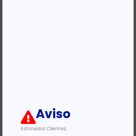
REF:
7K0E3AA
Categoria:
Mochilas
Descrição:
Ficha informativa:
ADICIONAR
Aviso
Estimados Clientes,
PRODUTOS RELACIONADOS