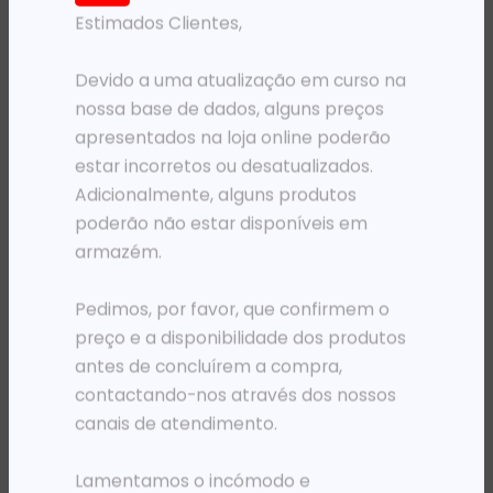
Estimados Clientes,
PRODUTOS RELACIONADOS
Devido a uma atualização em curso na
nossa base de dados, alguns preços
apresentados na loja online poderão
estar incorretos ou desatualizados.
Adicionalmente, alguns produtos
poderão não estar disponíveis em
armazém.
Pedimos, por favor, que confirmem o
PRÉ-VENDA
PRÉ-VENDA
PLOTER HP DESIGNJET T1600 36′ E-PRTR
PLOTER HP DESIGNJET T950 E-PRTR
preço e a disponibilidade dos produtos
5 301 842,15
Kz
5 030 461,13
Kz
antes de concluírem a compra,
contactando-nos através dos nossos
ADICIONAR
ADICIONAR
canais de atendimento.
Lamentamos o incómodo e