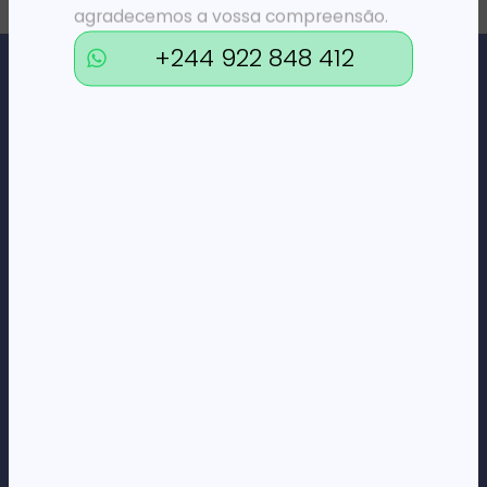
agradecemos a vossa compreensão.
+244 922 848 412
Loja Online de Tecnologia, Eletrodomésticos, Consumíveis,
Economato e Serviços.
DÚVIDAS
FAQs
Termos e Condições
Formas de pagamento
Política de privacidade