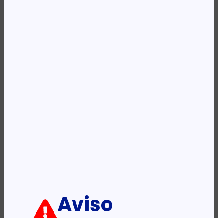
REF:
9J4C1AA
Categoria:
Mochilas
Etiqueta:
HP
Descrição:
Ficha informativa:
ADICIONAR
Aviso