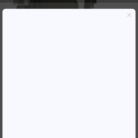
Entregas grátis em Luanda(300K+)
Pagamento seguro
Garantia de reembolso de 100%
Suporte online 24/7
MOCHILA 15.6′ HP MODULAR
CINZA/VERDE
90 259,47
Kz
Availability:
Em stock