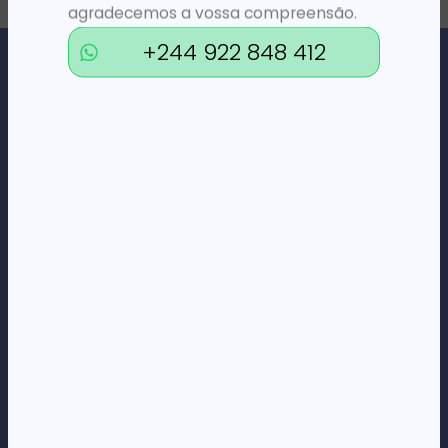
agradecemos a vossa compreensão.
+244 922 848 412
Loja Online de Tecnologia, Eletrodomésticos, Consumíveis,
Economato e Serviços.
DÚVIDAS
FAQs
Termos e Condições
Formas de pagamento
Política de privacidade