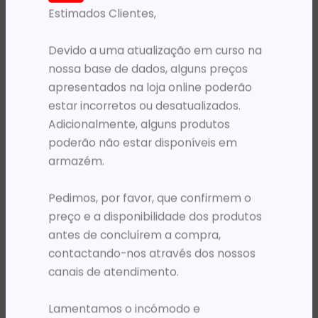
Estimados Clientes,
PRODUTOS RELACIONADOS
Devido a uma atualização em curso na
nossa base de dados, alguns preços
apresentados na loja online poderão
estar incorretos ou desatualizados.
Adicionalmente, alguns produtos
poderão não estar disponíveis em
armazém.
Pedimos, por favor, que confirmem o
TESOURAS E X-ACTO
TESOURAS E X-ACTO
.ME TESOURA KORES OFFICE 21CM / 8′
.ME X-ACTO FEGOL 9MM (X9) CORES SORTIDAS
preço e a disponibilidade dos produtos
3 791,67
Kz
472,22
Kz
antes de concluírem a compra,
contactando-nos através dos nossos
ADICIONAR
ADICIONAR
canais de atendimento.
Lamentamos o incómodo e