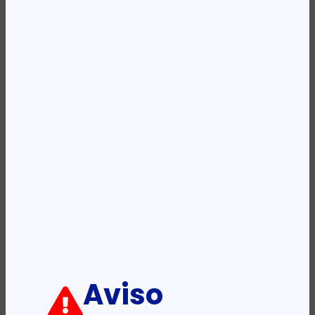
Availability:
Em stock
REF:
4007885108605
Categoria:
Tesouras e X-Acto
Descrição:
Ficha informativa:
ADICIONAR
Aviso