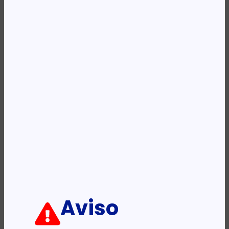
REF:
KOR-NCI-47075
Categoria:
Post-It
Descrição:
Ficha informativa:
ADICIONAR
Aviso
PRODUTOS RELACIONADOS