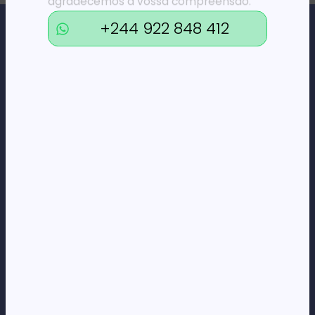
agradecemos a vossa compreensão.
+244 922 848 412
Loja Online de Tecnologia, Eletrodomésticos, Consumíveis,
Economato e Serviços.
DÚVIDAS
FAQs
Termos e Condições
Formas de pagamento
Política de privacidade
CORPORATE