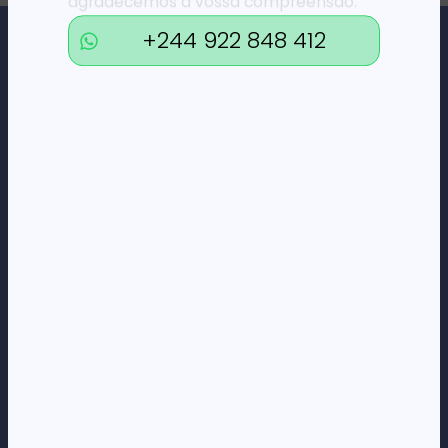
agradecemos a vossa compreensão.
+244 922 848 412
Loja Online de Tecnologia, Eletrodomésticos, Consumíveis,
Economato e Serviços.
DÚVIDAS
FAQs
Termos e Condições
Formas de pagamento
Política de privacidade
CORPORATE