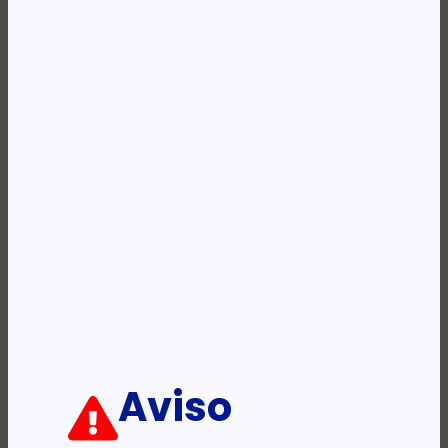
REF:
KOR-NCI-47076
Categoria:
Post-It
Descrição:
Ficha informativa:
ADICIONAR
Aviso
PRODUTOS RELACIONADOS