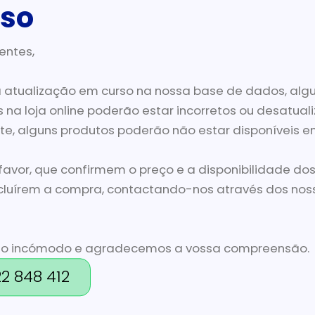
iso
entes,
ntia de reembolso de 100%
 atualização em curso na nossa base de dados, alg
te online 24/7
na loja online poderão estar incorretos ou desatual
te, alguns produtos poderão não estar disponíveis 
favor, que confirmem o preço e a disponibilidade do
cluírem a compra, contactando-nos através dos nos
o incómodo e agradecemos a vossa compreensão.
2 848 412