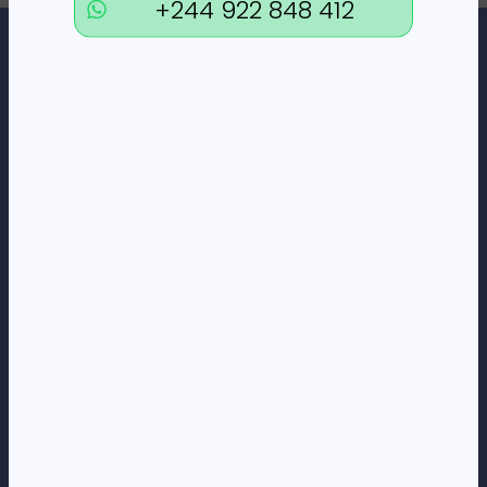
+244 922 848 412
Loja Online de Tecnologia, Eletrodomésticos, Consumíveis,
Economato e Serviços.
DÚVIDAS
FAQs
Termos e Condições
Formas de pagamento
Política de privacidade
CORPORATE