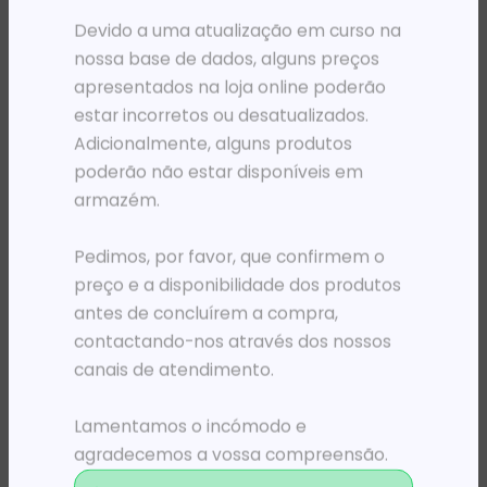
Devido a uma atualização em curso na
nossa base de dados, alguns preços
apresentados na loja online poderão
estar incorretos ou desatualizados.
Adicionalmente, alguns produtos
poderão não estar disponíveis em
armazém.
Pedimos, por favor, que confirmem o
preço e a disponibilidade dos produtos
LFD DIGITAL SIGNAGE
LFD DIGITAL SIGNAGE
LFD VIDEO WALL ACCESS SAMSUNG
PC MINI SAMSUNG SBB-A Series AMD A4 AMD RADEON 4GB 32GB HDD W7E PRETO
antes de concluírem a compra,
103 156,21
Kz
361 037,88
Kz
contactando-nos através dos nossos
canais de atendimento.
ADICIONAR
ADICIONAR
Lamentamos o incómodo e
agradecemos a vossa compreensão.