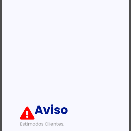
Categoria:
LFD Digital Signage
Etiqueta:
SAMSUNG
Descrição:
Ficha informativa:
ADICIONAR
Aviso
Estimados Clientes,
PRODUTOS RELACIONADOS