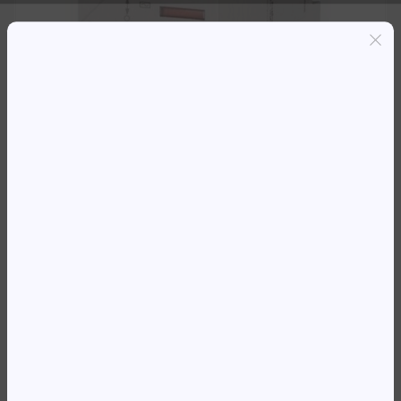
Entregas grátis em Luanda(300K+)
Pagamento seguro
Garantia de reembolso de 100%
Suporte online 24/7
LEG DIFERENCIAL 1P+N 40A 30MA
EATON
64 135,56
Kz
Availability:
Em stock