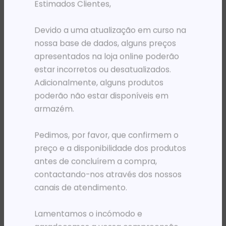
Estimados Clientes,
Devido a uma atualização em curso na
nossa base de dados, alguns preços
apresentados na loja online poderão
estar incorretos ou desatualizados.
Adicionalmente, alguns produtos
poderão não estar disponíveis em
armazém.
CONTROLADORES
CONTROLADORES
Pedimos, por favor, que confirmem o
CONTROLADOR MPPT SOLAR 15A
CONTROLADOR MPPT SOLAR 20A
preço e a disponibilidade dos produtos
64 196,33
Kz
93 040,87
Kz
antes de concluírem a compra,
ADICIONAR
ADICIONAR
contactando-nos através dos nossos
canais de atendimento.
Lamentamos o incómodo e