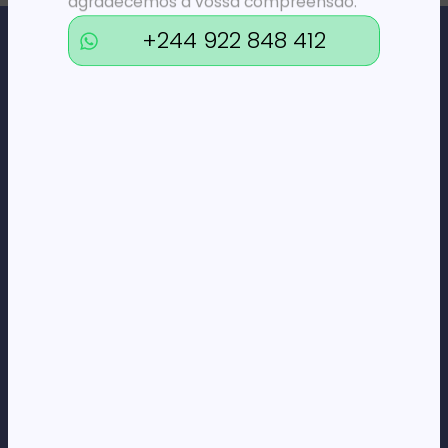
agradecemos a vossa compreensão.
+244 922 848 412
Loja Online de Tecnologia, Eletrodomésticos, Consumíveis,
Economato e Serviços.
DÚVIDAS
FAQs
Termos e Condições
Formas de pagamento
Política de privacidade
CORPORATE