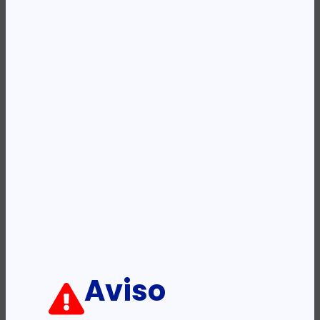
REF:
CFI6-40-2003
Categoria:
Controladores
Descrição:
Ficha informativa:
ADICIONAR
Aviso
PRODUTOS RELACIONADOS