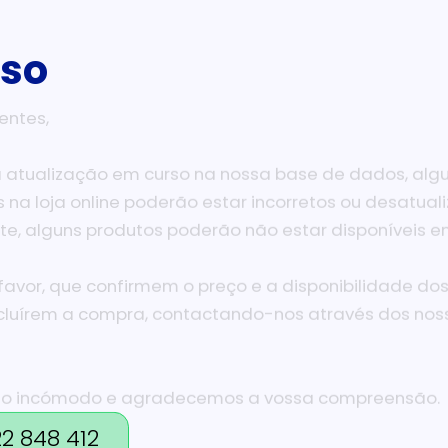
iso
ntia de reembolso de 100%
entes,
te online 24/7
 atualização em curso na nossa base de dados, alg
na loja online poderão estar incorretos ou desatual
te, alguns produtos poderão não estar disponíveis 
favor, que confirmem o preço e a disponibilidade do
cluírem a compra, contactando-nos através dos nos
o incómodo e agradecemos a vossa compreensão.
2 848 412