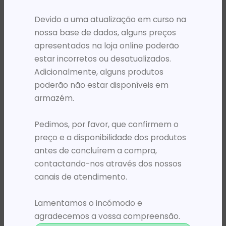
PRODUTOS RELACIONADOS
Devido a uma atualização em curso na
nossa base de dados, alguns preços
apresentados na loja online poderão
estar incorretos ou desatualizados.
Adicionalmente, alguns produtos
poderão não estar disponíveis em
armazém.
Pedimos, por favor, que confirmem o
preço e a disponibilidade dos produtos
KITS PARA IMPRESSORAS
KITS PARA IMPRESSORAS
antes de concluírem a compra,
KIT HP 4700 / 4730 Q7503A FUSOR *
KIT HP CE265A TONER COLLECTION CP4525
380 748,23
Kz
35 013,76
Kz
contactando-nos através dos nossos
canais de atendimento.
ADICIONAR
ADICIONAR
Lamentamos o incómodo e
agradecemos a vossa compreensão.