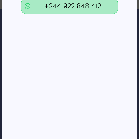
+244 922 848 412
Loja Online de Tecnologia, Eletrodomésticos, Consumíveis,
Economato e Serviços.
DÚVIDAS
FAQs
Termos e Condições
Formas de pagamento
Política de privacidade