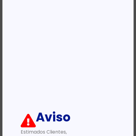
Availability:
Em stock
REF:
Z7Y81A
Categoria:
Kits para Impressoras
Descrição:
Ficha informativa:
ADICIONAR
Aviso
Estimados Clientes,