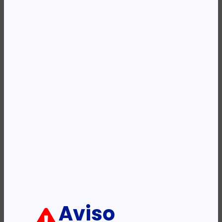
Availability:
Em stock
REF:
CF358A
Categoria:
Kits para Impressoras
Etiqueta:
HP
Descrição:
Ficha informativa:
ADICIONAR
Aviso