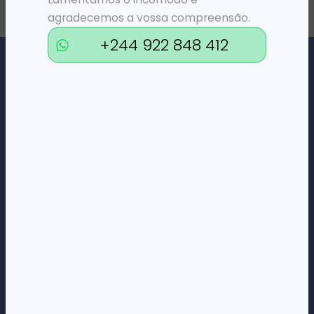
agradecemos a vossa compreensão.
+244 922 848 412
Loja Online de Tecnologia, Eletrodomésticos, Consumíveis,
Economato e Serviços.
DÚVIDAS
FAQs
Termos e Condições
Formas de pagamento