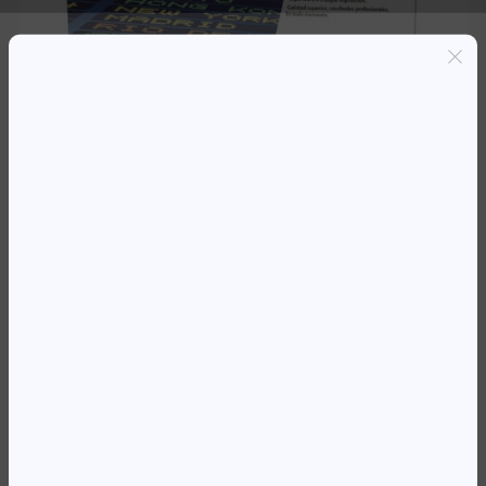
Entregas grátis em Luanda(300K+)
Pagamento seguro
Garantia de reembolso de 100%
Suporte online 24/7
KIT HP CF358A 828A IMAGING
DRUM PRETO
162 865,84
Kz