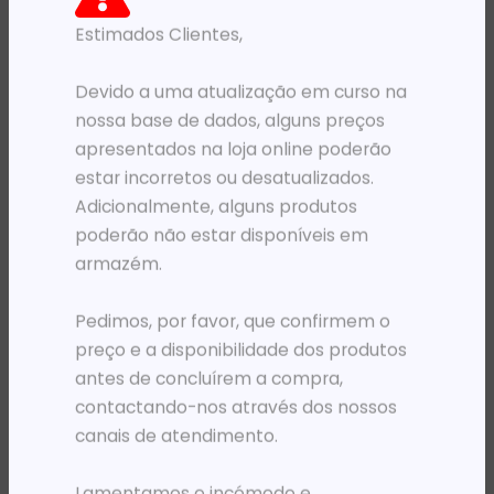
Estimados Clientes,
PRODUTOS RELACIONADOS
Devido a uma atualização em curso na
nossa base de dados, alguns preços
apresentados na loja online poderão
estar incorretos ou desatualizados.
Adicionalmente, alguns produtos
poderão não estar disponíveis em
armazém.
Pedimos, por favor, que confirmem o
MOCHILAS
TINTEIROS
preço e a disponibilidade dos produtos
MOCHILA 16′ HP CREATOR PRETA
TH 730 P2V68A CYAN PLOT T1600 / T1700 / T2600 300ML
antes de concluírem a compra,
64 471,05
Kz
234 720,20
Kz
contactando-nos através dos nossos
ADICIONAR
ADICIONAR
canais de atendimento.
Lamentamos o incómodo e