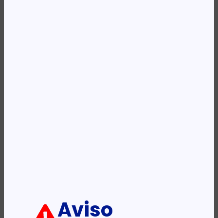
Availability:
Em stock
REF:
86T46AA
Categoria:
HUB Usb
Etiqueta:
HP
Descrição:
Ficha informativa:
ADICIONAR
Aviso