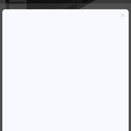
Entregas grátis em Luanda(300K+)
Pagamento seguro
Garantia de reembolso de 100%
Suporte online 24/7
HUB USB-C HP TRAVEL HUB G3
2USB-A/ HDMI PRETO
71 839,17
Kz