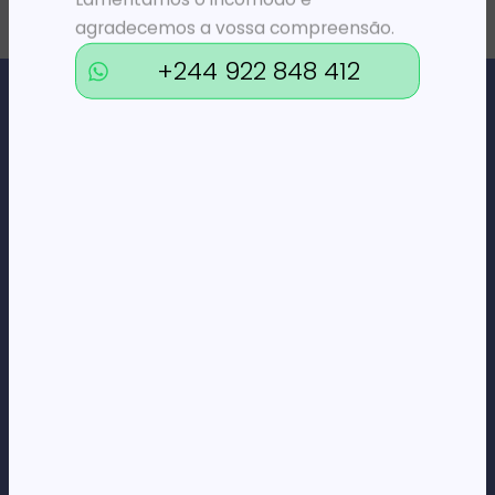
agradecemos a vossa compreensão.
+244 922 848 412
Loja Online de Tecnologia, Eletrodomésticos, Consumíveis,
Economato e Serviços.
DÚVIDAS
FAQs
Termos e Condições
Formas de pagamento