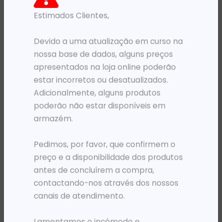
Estimados Clientes,
PRODUTOS RELACIONADOS
Devido a uma atualização em curso na
nossa base de dados, alguns preços
apresentados na loja online poderão
estar incorretos ou desatualizados.
Adicionalmente, alguns produtos
poderão não estar disponíveis em
armazém.
Pedimos, por favor, que confirmem o
PRÉ-VENDA
PRÉ-VENDA
preço e a disponibilidade dos produtos
PLOTER DESIGNJET HP COLOR T830 MFP ENTERPRISE A0 (70 PPH) ADF WI-FI 4.3′
PLOTER HP DESIGNJET T950 36′ MFPE-PRTR ED
antes de concluírem a compra,
7 220 499,34
Kz
6 855 421,65
Kz
contactando-nos através dos nossos
ADICIONAR
ADICIONAR
canais de atendimento.
Lamentamos o incómodo e