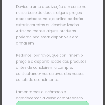
Devido a uma atualização em curso na
nossa base de dados, alguns preços
apresentados na loja online poderão
estar incorretos ou desatualizados.
Adicionalmente, alguns produtos
poderão não estar disponíveis em
armazém.
Pedimos, por favor, que confirmem o
preço e a disponibilidade dos produtos
ACCESS POINTS
DIVERSOS
AP WIFI TP-LINK RANGE EXT. AC1750 1×10/100/1000M Ethernet Port (RJ45)
POWERLINE TP-LINK TL-PA7017 STARTER KIT AV1000
antes de concluírem a compra,
51 085,63
Kz
51 576,84
Kz
contactando-nos através dos nossos
canais de atendimento.
ADICIONAR
ADICIONAR
Lamentamos o incómodo e
agradecemos a vossa compreensão.