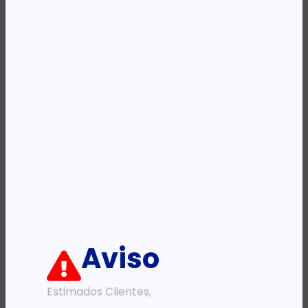
Categoria:
HUB Usb
Etiqueta:
TP-LINK
Descrição:
Ficha informativa:
ADICIONAR
Aviso
Estimados Clientes,
PRODUTOS RELACIONADOS