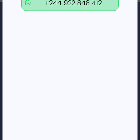
+244 922 848 412
Loja Online de Tecnologia, Eletrodomésticos, Consumíveis,
Economato e Serviços.
DÚVIDAS
FAQs
Termos e Condições
Formas de pagamento
Política de privacidade
CORPORATE