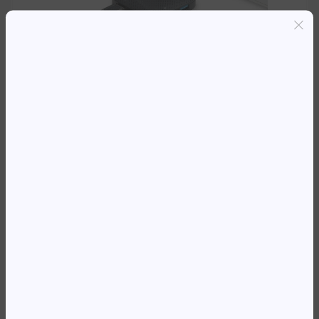
Entregas grátis em Luanda(300K+)
Pagamento seguro
Garantia de reembolso de 100%
Suporte online 24/7
HUB TP-LINK USB 3.0 4-PORT
11 435,78
Kz
Availability:
Em stock
REF:
UH400(UN)