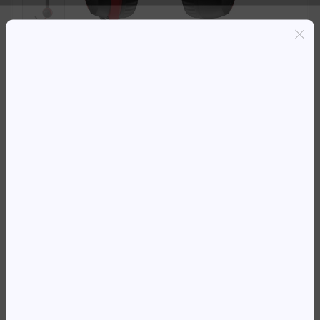
Entregas grátis em Luanda(300K+)
Pagamento seguro
Garantia de reembolso de 100%
Suporte online 24/7
HS HYPERX CLOUD MINI WIRELESS
BLACK
57 102,93
Kz