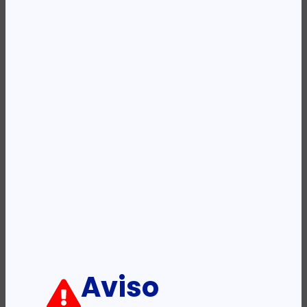
Availability:
Em stock
REF:
7G8F1AA
Categoria:
Headsets e In-Ear (Auscultadores)
Descrição:
Ficha informativa:
ADICIONAR
Aviso