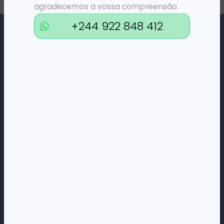
agradecemos a vossa compreensão.
+244 922 848 412
Loja Online de Tecnologia, Eletrodomésticos, Consumíveis,
Economato e Serviços.
DÚVIDAS
FAQs
Termos e Condições
Formas de pagamento
Política de privacidade