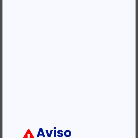
Availability:
Em stock
REF:
492239-B21
Categoria:
Acessórios - Servidores
Etiqueta:
HP
Descrição:
Ficha informativa:
ADICIONAR
Aviso