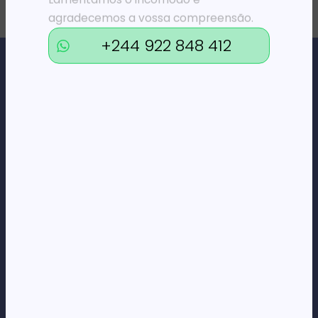
agradecemos a vossa compreensão.
+244 922 848 412
Loja Online de Tecnologia, Eletrodomésticos, Consumíveis,
Economato e Serviços.
DÚVIDAS
FAQs
Termos e Condições
Formas de pagamento