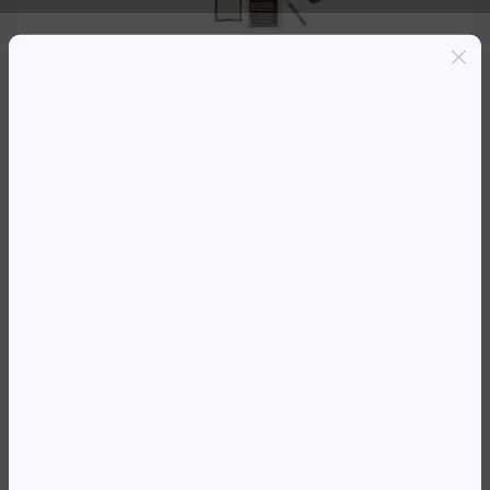
Entregas grátis em Luanda(300K+)
Pagamento seguro
Garantia de reembolso de 100%
Suporte online 24/7
HPE PROCESSADOR E5520 DL380
G6 KIT
481 386,37
Kz