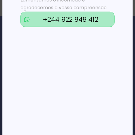
agradecemos a vossa compreensão.
+244 922 848 412
Loja Online de Tecnologia, Eletrodomésticos, Consumíveis,
Economato e Serviços.
DÚVIDAS
FAQs
Termos e Condições
Formas de pagamento