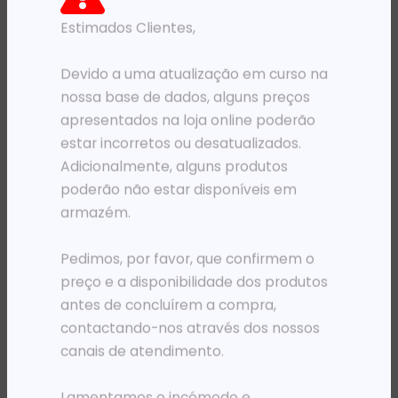
Estimados Clientes,
PRODUTOS RELACIONADOS
Devido a uma atualização em curso na
nossa base de dados, alguns preços
apresentados na loja online poderão
estar incorretos ou desatualizados.
Adicionalmente, alguns produtos
poderão não estar disponíveis em
armazém.
Pedimos, por favor, que confirmem o
CABO DE REDE - CHICOTE
SWITCHS
preço e a disponibilidade dos produtos
HPE MINI SAS CABLE ASSY
SWITCH HPE ARUBA I-ON 1930 24G POE 4SFP/SFP+ 370W
antes de concluírem a compra,
61 698,51
Kz
993 720,11
Kz
contactando-nos através dos nossos
ADICIONAR
ADICIONAR
canais de atendimento.
Lamentamos o incómodo e