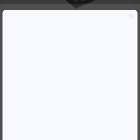
Entregas grátis em Luanda(300K+)
Pagamento seguro
Garantia de reembolso de 100%
Suporte online 24/7
HPE CD DVD+/-RW INTERNO
SATA P/SERVER
105 299,55
Kz