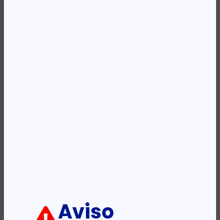
Availability:
Em stock
REF:
481043-B21
Categoria:
Acessórios - Servidores
Etiqueta:
Hewlett Packard Enterprise
Descrição:
Ficha informativa:
ADICIONAR
Aviso