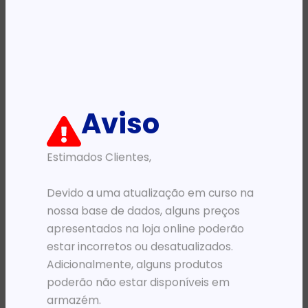
Availability:
Em stock
REF:
815098-B21
Categoria:
Servidores e Storage
Descrição:
Aviso
Ficha informativa:
Estimados Clientes,
ADICIONAR
Devido a uma atualização em curso na
nossa base de dados, alguns preços
apresentados na loja online poderão
estar incorretos ou desatualizados.
Adicionalmente, alguns produtos
poderão não estar disponíveis em
armazém.