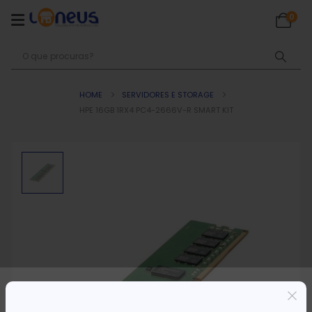
0
HOME
SERVIDORES E STORAGE
HPE 16GB 1RX4 PC4-2666V-R SMART KIT