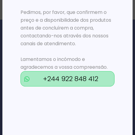
Pedimos, por favor, que confirmem o
preço e a disponibilidade dos produtos
antes de concluírem a compra,
contactando-nos através dos nossos
canais de atendimento.
Loja Online de Tecnologia, Eletrodomésticos, Consumíveis,
Lamentamos o incómodo e
Economato e Serviços.
agradecemos a vossa compreensão.
+244 922 848 412
DÚVIDAS
FAQs
Termos e Condições
Formas de pagamento