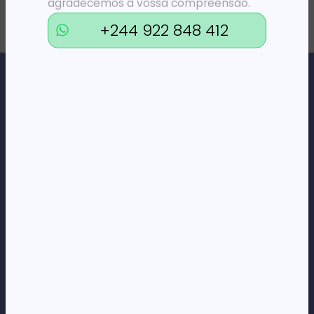
agradecemos a vossa compreensão.
+244 922 848 412
Loja Online de Tecnologia, Eletrodomésticos, Consumíveis,
Economato e Serviços.
DÚVIDAS
FAQs
Termos e Condições
Formas de pagamento