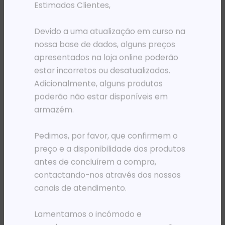
Estimados Clientes,
Devido a uma atualização em curso na
PRODUTOS RELACIONADOS
nossa base de dados, alguns preços
apresentados na loja online poderão
estar incorretos ou desatualizados.
Adicionalmente, alguns produtos
poderão não estar disponíveis em
armazém.
Pedimos, por favor, que confirmem o
preço e a disponibilidade dos produtos
antes de concluírem a compra,
PRÉ-VENDA
PRÉ-VENDA
contactando-nos através dos nossos
PLOTER HP DESIGNJET T650 36′
PLOTER HP DESIGNJET T950 E-PRTR
2 353 450,96
Kz
5 030 461,13
Kz
canais de atendimento.
ADICIONAR
ADICIONAR
Lamentamos o incómodo e