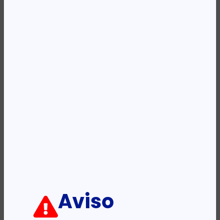
Availability:
Em stock
REF:
3G653A
Categoria:
Impressoras - Jacto de Tinta e Lasers
Etiqueta:
HP
Descrição:
Ficha informativa:
ADICIONAR
Aviso