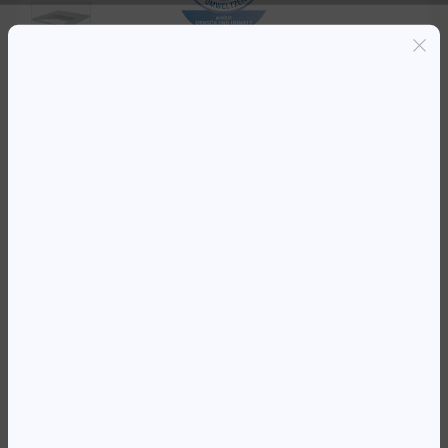
Entregas grátis em Luanda(300K+)
Pagamento seguro
Garantia de reembolso de 100%
Suporte online 24/7
HP LASERJET MONO 3003DN SFP
OFFICE A4 (33 PPM) ETHERNET
254 374,85
Kz