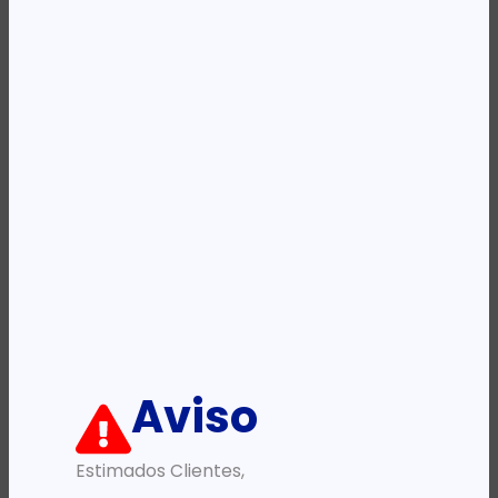
REF:
5410001
Categoria:
Guilhotinas
Descrição:
Ficha informativa:
ADICIONAR
Aviso
Estimados Clientes,
PRODUTOS RELACIONADOS