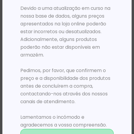
Devido a uma atualização em curso na
nossa base de dados, alguns preços
apresentados na loja online poderão
estar incorretos ou desatualizados.
Adicionalmente, alguns produtos
poderão não estar disponíveis em
armazém.
Pedimos, por favor, que confirmem o
preço e a disponibilidade dos produtos
GUILHOTINAS
GUILHOTINAS
FE KIT DE 2PK LÂMINAS P/GUILHOTINA
GUILHOTINA FELLOWES FUSION A3 MASSICOT
antes de concluírem a compra,
7 441,55
Kz
64 968,59
Kz
contactando-nos através dos nossos
canais de atendimento.
ADICIONAR
ADICIONAR
Lamentamos o incómodo e
agradecemos a vossa compreensão.