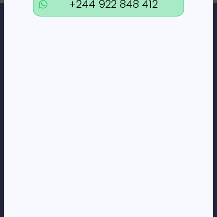
+244 922 848 412
Loja Online de Tecnologia, Eletrodomésticos, Consumíveis,
Economato e Serviços.
DÚVIDAS
FAQs
Termos e Condições
Formas de pagamento
Política de privacidade
CORPORATE