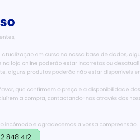
iso
ntia de reembolso de 100%
entes,
te online 24/7
 atualização em curso na nossa base de dados, alg
na loja online poderão estar incorretos ou desatual
te, alguns produtos poderão não estar disponíveis 
favor, que confirmem o preço e a disponibilidade do
cluírem a compra, contactando-nos através dos nos
o incómodo e agradecemos a vossa compreensão.
2 848 412