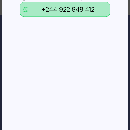
+244 922 848 412
Loja Online de Tecnologia, Eletrodomésticos, Consumíveis,
Economato e Serviços.
DÚVIDAS
FAQs
Termos e Condições
Formas de pagamento