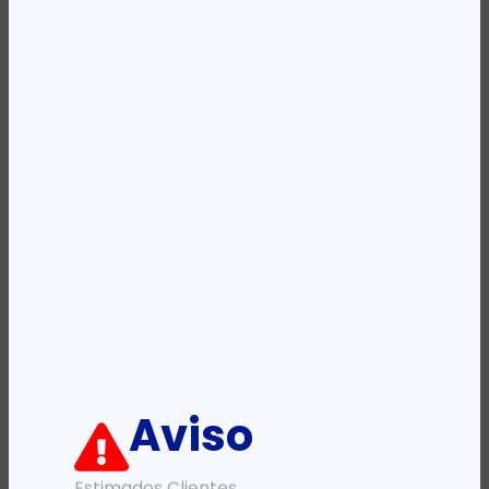
Availability:
Em stock
REF:
0A61769
Categoria:
Diversos Outros
Etiqueta:
LENOVO
Descrição:
Ficha informativa:
ADICIONAR
Aviso
Estimados Clientes,