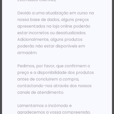
PRODUTOS RELACIONADOS
Devido a uma atualização em curso na
nossa base de dados, alguns preços
apresentados na loja online poderão
estar incorretos ou desatualizados.
Adicionalmente, alguns produtos
poderão não estar disponíveis em
armazém.
Pedimos, por favor, que confirmem o
preço e a disponibilidade dos produtos
antes de concluírem a compra,
DIVERSOS OUTROS
DIVERSOS OUTROS
CAIXA ATX ELLITE 335
HPE LIGHTS-OUT (LO100I) ADVANCED SW/LICE
contactando-nos através dos nossos
61 698,51
Kz
270 778,41
Kz
canais de atendimento.
ADICIONAR
ADICIONAR
Lamentamos o incómodo e
agradecemos a vossa compreensão.