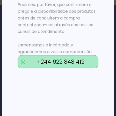
Pedimos, por favor, que confirmem o
preço e a disponibilidade dos produtos
antes de concluírem a compra,
contactando-nos através dos nossos
canais de atendimento.
Loja Online de Tecnologia, Eletrodomésticos, Consumíveis,
Economato e Serviços.
Lamentamos o incómodo e
agradecemos a vossa compreensão.
+244 922 848 412
DÚVIDAS
FAQs
Termos e Condições
Formas de pagamento
Política de privacidade