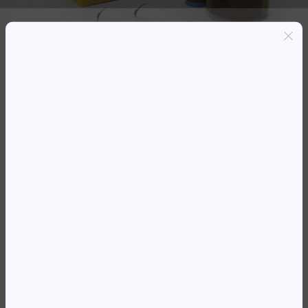
Entregas grátis em Luanda(300K+)
Pagamento seguro
Garantia de reembolso de 100%
Suporte online 24/7
ELTRON ZEBRA FITA ZXP-7 PRETA
5000 IMAGENS
76 681,62
Kz