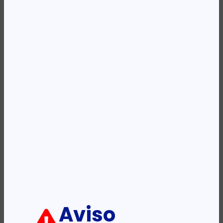
Availability:
Em stock
REF:
800077-711EM
Categoria:
Fitas de impressão
Etiqueta:
ELTRON
Descrição:
Ficha informativa:
ADICIONAR
Aviso