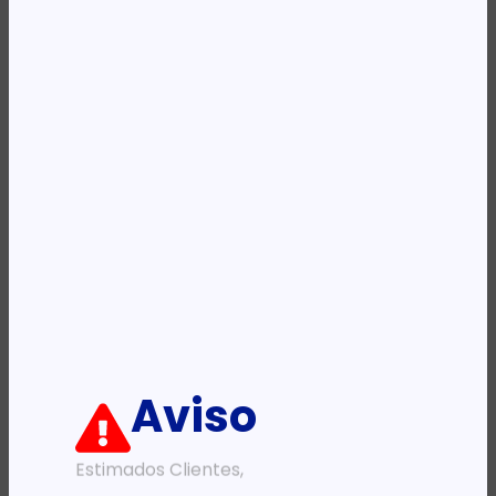
Categoria:
Docking Station
Etiqueta:
HP
Descrição:
Ficha informativa:
ADICIONAR
Aviso
Estimados Clientes,
PRODUTOS RELACIONADOS