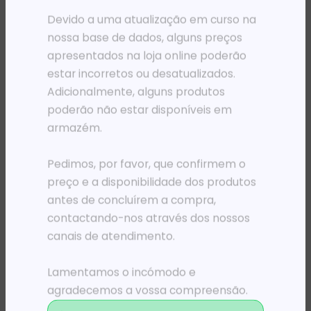
Devido a uma atualização em curso na
nossa base de dados, alguns preços
apresentados na loja online poderão
estar incorretos ou desatualizados.
Adicionalmente, alguns produtos
poderão não estar disponíveis em
armazém.
Pedimos, por favor, que confirmem o
preço e a disponibilidade dos produtos
PRÉ-VENDA
PRÉ-VENDA
PLOTER DESIGNJET HP COLOR T230 SFP ENTERPRISE A1 (103 PPH) WI-FI
PLOTER DESIGNJET HP COLOR T850 SFP ENTERPRISE A0 (90 PPH) WI-FI 2.7′
antes de concluírem a compra,
997 016,78
Kz
4 619 737,81
Kz
contactando-nos através dos nossos
canais de atendimento.
ADICIONAR
ADICIONAR
Lamentamos o incómodo e
agradecemos a vossa compreensão.