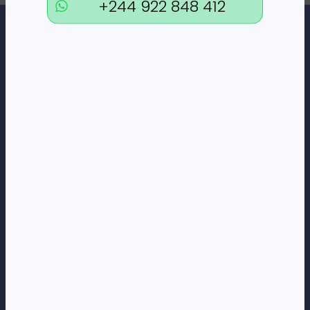
+244 922 848 412
Loja Online de Tecnologia, Eletrodomésticos, Consumíveis,
Economato e Serviços.
DÚVIDAS
FAQs
Termos e Condições
Formas de pagamento
Política de privacidade
CORPORATE