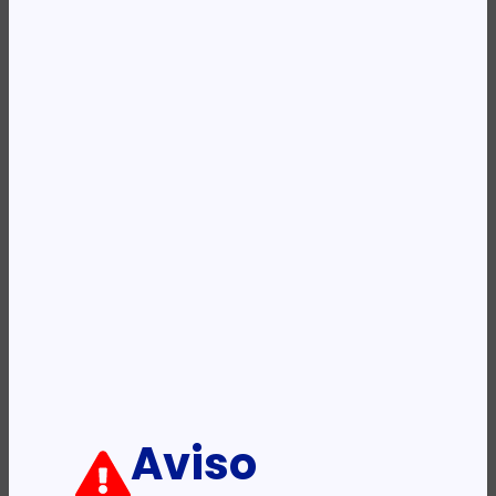
Availability:
Em stock
REF:
901910W-EU
Categoria:
Docking Station
Descrição:
Ficha informativa:
ADICIONAR
Aviso