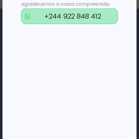
agradecemos a vossa compreensão.
+244 922 848 412
Loja Online de Tecnologia, Eletrodomésticos, Consumíveis,
Economato e Serviços.
DÚVIDAS
FAQs
Termos e Condições
Formas de pagamento
Política de privacidade