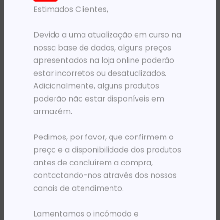
Estimados Clientes,
PRODUTOS RELACIONADOS
Devido a uma atualização em curso na
nossa base de dados, alguns preços
apresentados na loja online poderão
estar incorretos ou desatualizados.
Adicionalmente, alguns produtos
poderão não estar disponíveis em
armazém.
Pedimos, por favor, que confirmem o
DOCKING STATION
DOCKING STATION
DOCK. USB-C TRAVEL LDNIO 2XUSB 2XUSB-C RJ45 HDMI SDCARD MICROSD
DOCK. USB-C TRAVEL LDNIO 2XUSB USB-C HDMI SDCARD MICROSD
preço e a disponibilidade dos produtos
22 963,97
Kz
12 285,26
Kz
antes de concluírem a compra,
contactando-nos através dos nossos
ADICIONAR
ADICIONAR
canais de atendimento.
Lamentamos o incómodo e