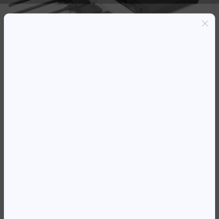
Entregas grátis em Luanda(300K+)
Pagamento seguro
Garantia de reembolso de 100%
Suporte online 24/7
DOCK.STAT. PORT CONNECT USB
TYPE C OFFICE 2X 4K
195 976,80
Kz