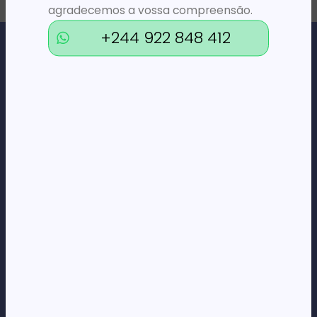
agradecemos a vossa compreensão.
+244 922 848 412
Loja Online de Tecnologia, Eletrodomésticos, Consumíveis,
Economato e Serviços.
DÚVIDAS
FAQs
Termos e Condições
Formas de pagamento
Política de privacidade