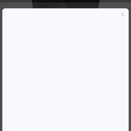
Entregas grátis em Luanda(300K+)
Pagamento seguro
Garantia de reembolso de 100%
Suporte online 24/7
DESTRUIDOR DOCS FELLOWES
LX65
142 868,10
Kz
Availability:
Em stock