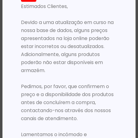
Estimados Clientes,
PRODUTOS RELACIONADOS
Devido a uma atualização em curso na
nossa base de dados, alguns preços
apresentados na loja online poderão
estar incorretos ou desatualizados.
Adicionalmente, alguns produtos
poderão não estar disponíveis em
armazém.
Pedimos, por favor, que confirmem o
ARGOLAS ENCADERNAÇÃO
ARGOLAS ENCADERNAÇÃO
FE ARGOLAS PLASTIC A4 14MM/25 PRETA
FE ARGOLAS PLASTIC A4 45MM/50 BRANCA
preço e a disponibilidade dos produtos
5 084,26
Kz
25 373,17
Kz
antes de concluírem a compra,
contactando-nos através dos nossos
ADICIONAR
ADICIONAR
canais de atendimento.
Lamentamos o incómodo e