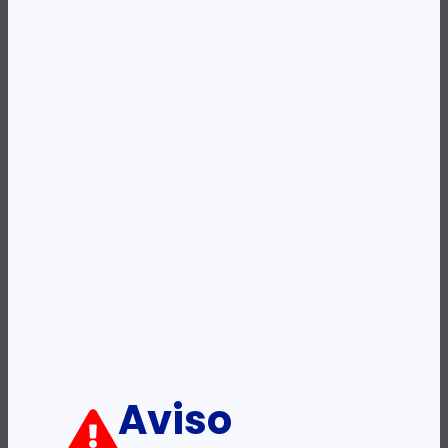
REF:
4400701
Categoria:
Destruidores
Etiqueta:
FELLOWES
Descrição:
Ficha informativa:
ADICIONAR
Aviso