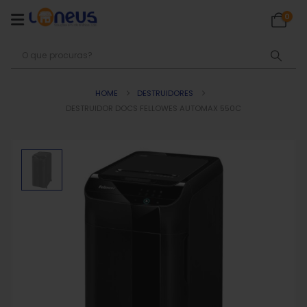
0
HOME
DESTRUIDORES
DESTRUIDOR DOCS FELLOWES AUTOMAX 550C