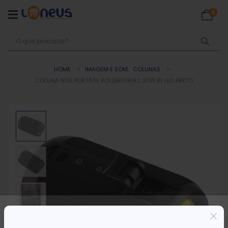
0
HOME
IMAGEM E SOM
,
COLUNAS
COLUNA NGS PORTÁTIL ROLLERFURIA2 20W BT LED PRETO