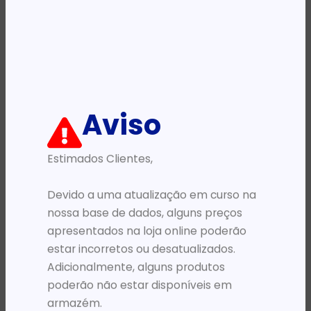
Availability:
Em stock
REF:
435430625936
Categoria:
Colunas
Descrição:
Aviso
Ficha informativa:
Estimados Clientes,
ADICIONAR
Devido a uma atualização em curso na
nossa base de dados, alguns preços
apresentados na loja online poderão
estar incorretos ou desatualizados.
Adicionalmente, alguns produtos
poderão não estar disponíveis em
armazém.