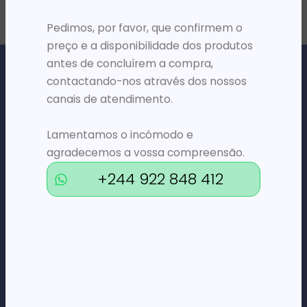
Pedimos, por favor, que confirmem o
preço e a disponibilidade dos produtos
antes de concluírem a compra,
contactando-nos através dos nossos
canais de atendimento.
Loja Online de Tecnologia, Eletrodomésticos, Consumíveis,
Lamentamos o incómodo e
Economato e Serviços.
agradecemos a vossa compreensão.
+244 922 848 412
DÚVIDAS
FAQs
Termos e Condições
Formas de pagamento