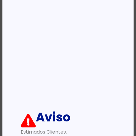
Availability:
Em stock
REF:
51MF1710AA000
Categoria:
Colunas
Descrição:
Ficha informativa:
ADICIONAR
Aviso
Estimados Clientes,