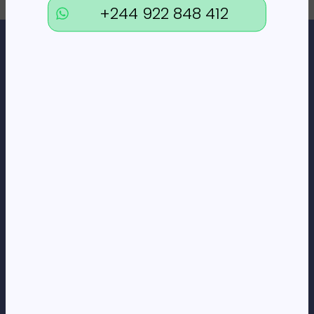
+244 922 848 412
Loja Online de Tecnologia, Eletrodomésticos, Consumíveis,
Economato e Serviços.
DÚVIDAS
FAQs
Termos e Condições
Formas de pagamento
Política de privacidade