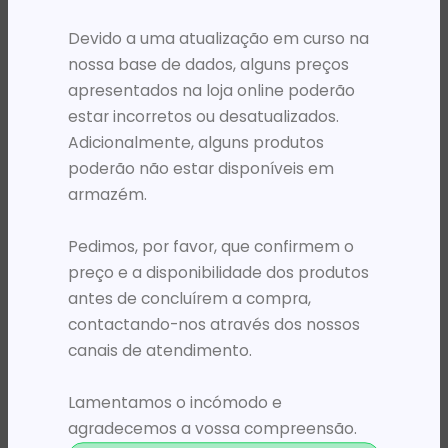
PRODUTOS RELACIONADOS
Devido a uma atualização em curso na
nossa base de dados, alguns preços
apresentados na loja online poderão
estar incorretos ou desatualizados.
Adicionalmente, alguns produtos
poderão não estar disponíveis em
armazém.
Pedimos, por favor, que confirmem o
preço e a disponibilidade dos produtos
COLUNAS
antes de concluírem a compra,
COLUNA PORTATIL BLACKVIEW AURABASS 1 5W PRETO
22 595,57
Kz
contactando-nos através dos nossos
canais de atendimento.
ADICIONAR
Lamentamos o incómodo e
agradecemos a vossa compreensão.