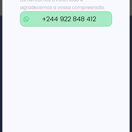
agradecemos a vossa compreensão.
+244 922 848 412
Loja Online de Tecnologia, Eletrodomésticos, Consumíveis,
Economato e Serviços.
DÚVIDAS
FAQs
Termos e Condições
Formas de pagamento