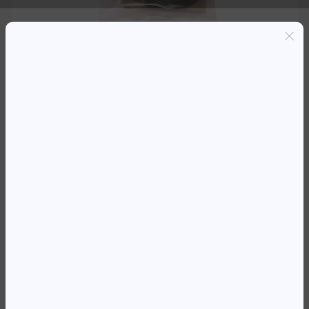
Entregas grátis em Luanda(300K+)
Pagamento seguro
Garantia de reembolso de 100%
Suporte online 24/7
CARRIAGE BELT COMPATIVEL HP
36′ DJ 1050C/1055CM
177 434,96
Kz