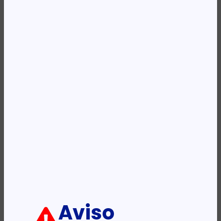
Availability:
Em stock
REF:
C6072-60198
Categoria:
Acessórios / impressoras
Etiqueta:
HP
Descrição:
Ficha informativa:
ADICIONAR
Aviso