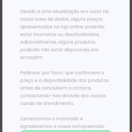
PRODUTOS RELACIONADOS
Devido a uma atualização em curso na
nossa base de dados, alguns preços
apresentados na loja online poderão
estar incorretos ou desatualizados.
Adicionalmente, alguns produtos
poderão não estar disponíveis em
armazém.
Pedimos, por favor, que confirmem o
preço e a disponibilidade dos produtos
ADAPTADORES E CABOS
ADAPTADORES E CABOS
antes de concluírem a compra,
ADAPT EWENT USB-A PARA RJ45 PRETO
ADAPT HP 2M EXT MINI-SAS PARA 4X1 MINI-SAS
18 617,80
Kz
601 719,67
Kz
contactando-nos através dos nossos
canais de atendimento.
ADICIONAR
ADICIONAR
Lamentamos o incómodo e
agradecemos a vossa compreensão.