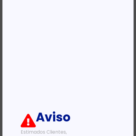
Availability:
Em stock
REF:
340496
Categoria:
Adaptadores e Cabos
Descrição:
Ficha informativa:
ADICIONAR
Aviso
Estimados Clientes,