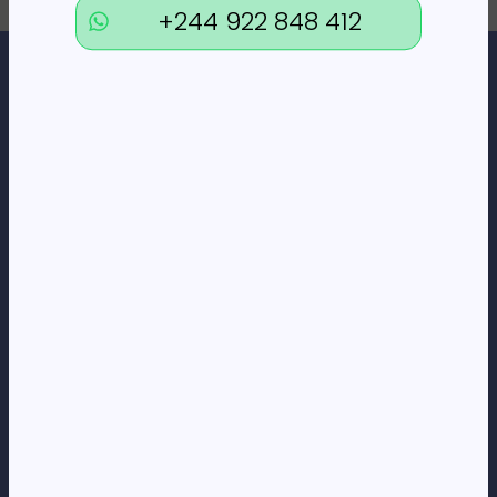
+244 922 848 412
Loja Online de Tecnologia, Eletrodomésticos, Consumíveis,
Economato e Serviços.
DÚVIDAS
FAQs
Termos e Condições
Formas de pagamento
Política de privacidade