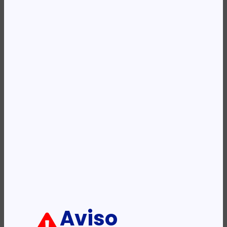
Availability:
Em stock
REF:
336734
Categoria:
Cabo de Rede - Bobine
Etiqueta:
INTELLINET
Descrição:
Ficha informativa:
ADICIONAR
Aviso