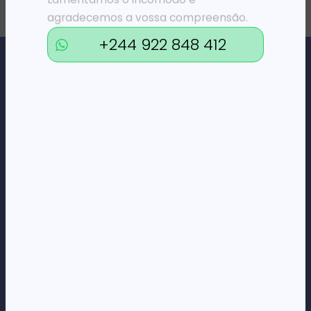
agradecemos a vossa compreensão.
+244 922 848 412
Loja Online de Tecnologia, Eletrodomésticos, Consumíveis,
Economato e Serviços.
DÚVIDAS
FAQs
Termos e Condições
Formas de pagamento