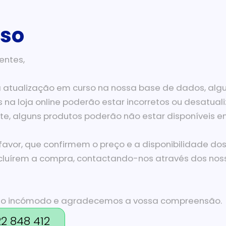
iso
ntia de reembolso de 100%
entes,
te online 24/7
 atualização em curso na nossa base de dados, alg
na loja online poderão estar incorretos ou desatual
te, alguns produtos poderão não estar disponíveis 
favor, que confirmem o preço e a disponibilidade do
cluírem a compra, contactando-nos através dos nos
o incómodo e agradecemos a vossa compreensão.
2 848 412