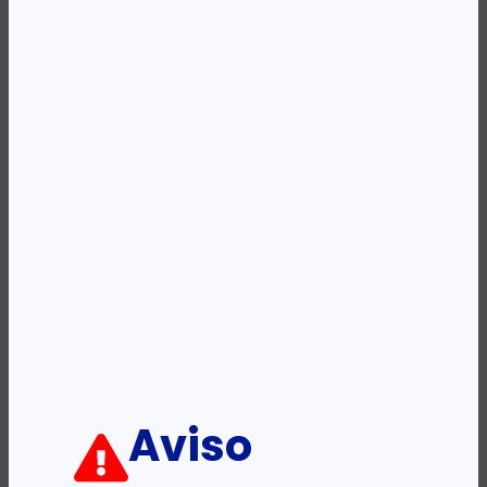
Availability:
Em stock
REF:
355353
Categoria:
Cabos - Segurança -USB - HDMI - Outros
Etiqueta:
MAXELL
Descrição:
Ficha informativa:
ADICIONAR
Aviso