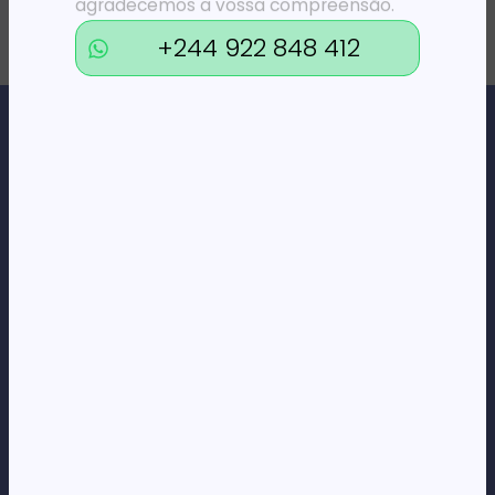
agradecemos a vossa compreensão.
+244 922 848 412
Loja Online de Tecnologia, Eletrodomésticos, Consumíveis,
Economato e Serviços.
DÚVIDAS
FAQs
Termos e Condições
Formas de pagamento