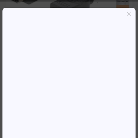
Entregas grátis em Luanda(300K+)
Pagamento seguro
Garantia de reembolso de 100%
Suporte online 24/7
CABO HDMI 3MT (M/M)
4K@60Hz UHD 18 Gbps PRETO
MANHATTAN
3 094,10
Kz