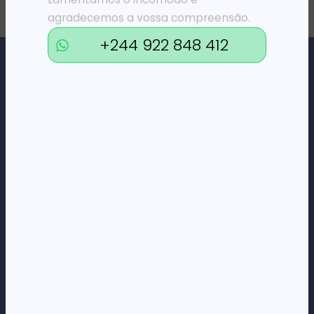
agradecemos a vossa compreensão.
+244 922 848 412
Loja Online de Tecnologia, Eletrodomésticos, Consumíveis,
Economato e Serviços.
DÚVIDAS
FAQs
Termos e Condições
Formas de pagamento