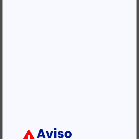
Availability:
Em stock
REF:
355605
Categoria:
Cabos - Segurança -USB - HDMI - Outros
Etiqueta:
MANHATTAN
Descrição:
Ficha informativa:
ADICIONAR
Aviso